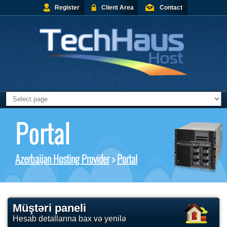
Register
Client Area
Contact
Portal
Azerbaijan Hosting Provider
>
Portal
Müştəri paneli
Hesab detallarına bax və yenilə