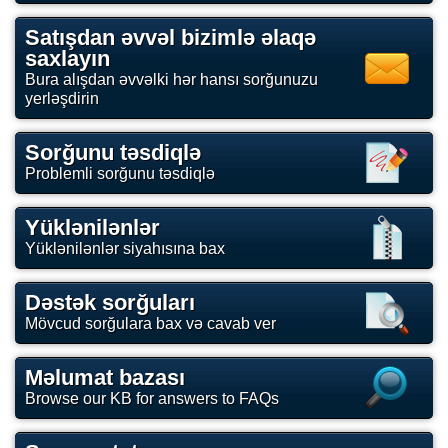
Satışdan əvvəl bizimlə əlaqə
saxlayın
Bura alışdan əvvəlki hər hansı sorğunuzu
yerləşdirin
Sorğunu təsdiqlə
Problemli sorğunu təsdiqlə
Yüklənilənlər
Yüklənilənlər siyahısına bax
Dəstək sorğuları
Mövcud sorğulara bax və cavab ver
Məlumat bazası
Browse our KB for answers to FAQs