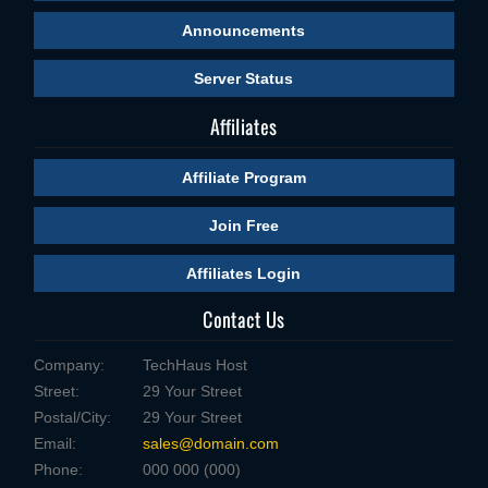
Announcements
Server Status
Affiliates
Affiliate Program
Join Free
Affiliates Login
Contact Us
Company:
TechHaus Host
Street:
29 Your Street
Postal/City:
29 Your Street
Email:
sales@domain.com
Phone:
000 000 (000)