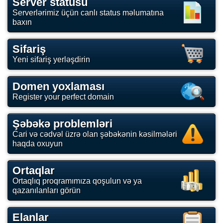
Server statusu
Serverlərimiz üçün canlı status məlumatına
baxın
Sifariş
Yeni sifariş yerləşdirin
Domen yoxlaması
Register your perfect domain
Şəbəkə problemləri
Cari və cədvəl üzrə olan şəbəkənin kəsilmələri
haqda oxuyun
Ortaqlar
Ortaqlıq proqramımıza qoşulun və ya
qazanılanları görün
Elanlar